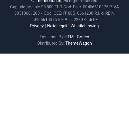
©
Technoriunite
, All Right Reserved.
Capitale sociale 98.800 EUR Cod. Fisc. 00466610375 P.IVA
00510661200 - Cod. CEE: IT 00510661200 R.I. di RE n.
00466610375 R.E.A. n. 223072 di RE
Privacy
|
Note legali
|
Whistleblowing
Designed By
HTML Codex
Distributed By:
ThemeWagon