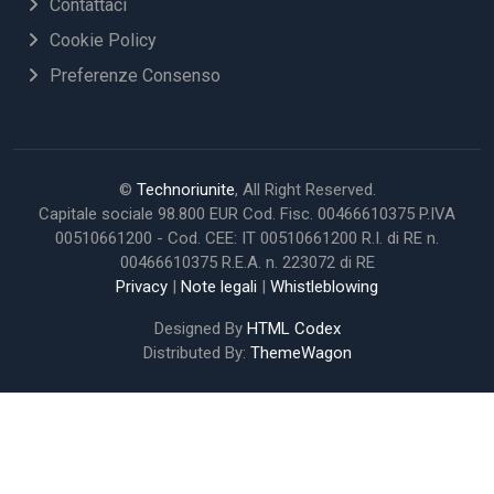
Contattaci
Cookie Policy
Preferenze Consenso
©
Technoriunite
, All Right Reserved.
Capitale sociale 98.800 EUR Cod. Fisc. 00466610375 P.IVA
00510661200 - Cod. CEE: IT 00510661200 R.I. di RE n.
00466610375 R.E.A. n. 223072 di RE
Privacy
|
Note legali
|
Whistleblowing
Designed By
HTML Codex
Distributed By:
ThemeWagon