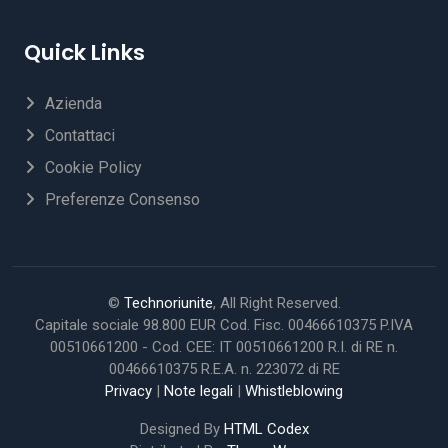
Quick Links
Azienda
Contattaci
Cookie Policy
Preferenze Consenso
©
Technoriunite
, All Right Reserved.
Capitale sociale 98.800 EUR Cod. Fisc. 00466610375 P.IVA
00510661200 - Cod. CEE: IT 00510661200 R.I. di RE n.
00466610375 R.E.A. n. 223072 di RE
Privacy
|
Note legali
|
Whistleblowing
Designed By
HTML Codex