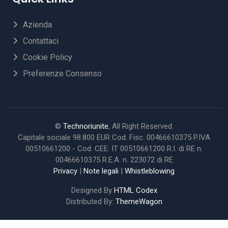
Azienda
Contattaci
Cookie Policy
Preferenze Consenso
©
Technoriunite
, All Right Reserved.
Capitale sociale 98.800 EUR Cod. Fisc. 00466610375 P.IVA
00510661200 - Cod. CEE: IT 00510661200 R.I. di RE n.
00466610375 R.E.A. n. 223072 di RE
Privacy
|
Note legali
|
Whistleblowing
Designed By
HTML Codex
Distributed By:
ThemeWagon